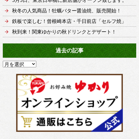
3月5日、東京日本橋に新店舗がオープン致します。
秋冬の人気商品！牡蠣バター醤油焼、販売開始！
鉄板で楽しむ！曾根崎本店・千日前店「セルフ焼」
秋到来！関東ゆかりの秋ドリンクとデザート！
過去の記事
過
去
の
記
事