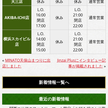
天三店
休み
休み
休み
通常営業
L.O.
L.O.
16:00
21:00
AKIBA-ICHI店
休み
通常営業
閉店
閉店
17:00
22:00
L.O.
L.O.
横浜スカイビル
14:00
21:00
休み
通常営業
店
閉店
閉店
15:00
22:00
«
MINATO天保山まつりに出
Jinzai Plusにインタビュー記
店しました
事が掲載されました
»
新着情報一覧へ
最近の新着情報