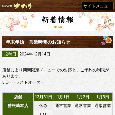
サイトメニュー
年末年始 営業時間のお知らせ
投稿日
2024年12月14日
店舗により期間限定メニューでの対応と、ご予約の制限が
あります。
L.O.･･･ラストオーダー
店舗
12月31日
1月1日
1月2日
1月3日
曾根崎本店
休み
通常営業
通常営業
通常営業
L.O.