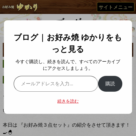
サイトメニュー
ブログ | お好み焼 ゆかりをも
っと見る
遂に公開！老舗のこだわりで１段上の豚玉
今すぐ購読し、続きを読んで、すべてのアーカイブ
投稿日
2021年7月13日
にアクセスしましょう。
メールアドレスを入力...
お知らせ
カテゴリー
購読
こんにちは！
続きを読む
いつも当店をご利用頂き誠にありがとうございます。
本日は 『お好み焼３点セット』の紹介をさせて頂きます！
🍳🐣