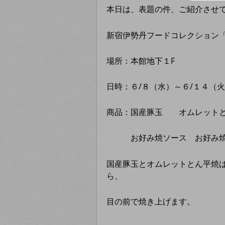
本日は、表題の件、ご紹介させ
新宿伊勢丹フードコレクション
場所：本館地下１F
日時：６/８（水）～６/１４（火）1
商品：国産豚玉 オムレット
お好み焼ソース お好み焼
国産豚玉とオムレットとん平焼
ら、
目の前で焼き上げます。