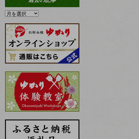
過去の記事
過
去
の
記
事