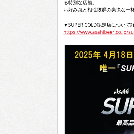
る特別な店舗。
お好み焼と相性抜群の爽快な一杯
▼SUPER COLD認定店につい
https://www.asahibeer.co.jp/s