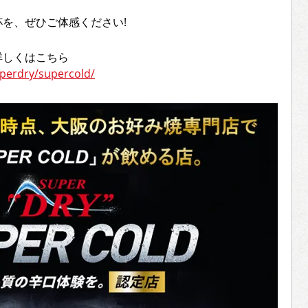
を、ぜひご体感ください!
て詳しくはこちら
uperdry/supercold/