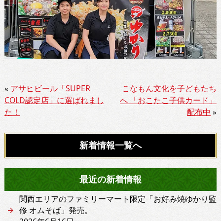
«
アサヒビール「SUPER
こなもん文化を子どもたち
COLD認定店」に選ばれまし
へ 「おこたこ子供カード」
た！
配布中
»
新着情報一覧へ
最近の新着情報
関西エリアのファミリーマート限定「お好み焼ゆかり監
修 オムそば」発売。