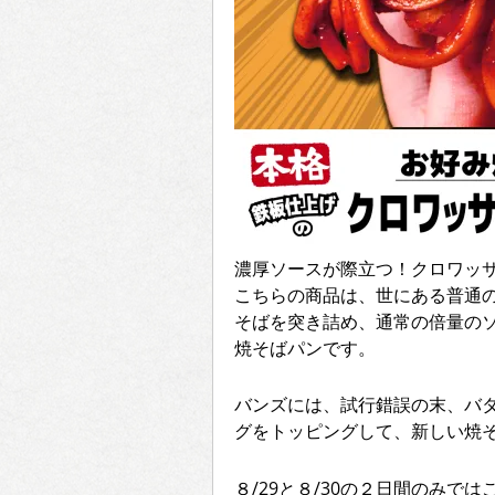
濃厚ソースが際立つ！クロワッ
こちらの商品は、世にある普通
そばを突き詰め、通常の倍量の
焼そばパンです。
バンズには、試行錯誤の末、バ
グをトッピングして、新しい焼
８/29と８/30の２日間のみ