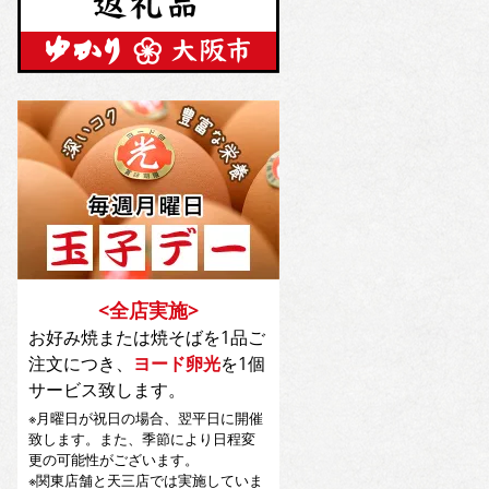
<全店実施>
お好み焼または焼そばを1品ご
注文につき、
ヨード卵光
を1個
サービス致します。
※月曜日が祝日の場合、翌平日に開催
致します。また、季節により日程変
更の可能性がございます。
※関東店舗と天三店では実施していま