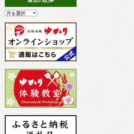
過去の記事
過
去
の
記
事