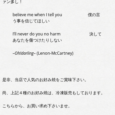
ァン多し！
believe me when I tell you 僕の言
う事を信じてほしい
I’ll never do you no harm 決して
あなたを傷つけたりしない
–
Oh!darling
– (Lenon-McCartney)
是非、当店で人気のお好み焼をご賞味下さい。
尚、上記４種のお好み焼は、冷凍販売もしております。
こちらから、お買い求め下さいませ。